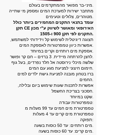
מיני-בר מפואר מהמתקדמים בעולם.
מתחבר ישירות למערכת המים ומספק מי שתייה
מטוהרים, צלולים וטעימים.
עומד בתנאי התקנים המחמירים ביותר כולל
תקן CE האירופאי ומאושר לשיווק ע"י מכון
התקנים לפי תקן 900 ו-1505.
תצוגה דיגיטלית לשימוש קל וידידותי למשתמש,
אפשרות כיוון טמפרטורות לאספקת המים.
אספקת מים רותחים וקרים במיוחד.
לחצן להרתחה מיידית. 3 ברזים – חם קר ופושר.
שלשה מיכלי נירוסטה אל חלד נפרדים, בעל גוף
חימום חיצוני למניעת מגע עם המים.
ברז בטחון מובנה למניעת גישת ילדים למים
החמים.
אפשרות לתכנות שעות שימוש ביום ובלילה,
חסכוני בצריכת החשמל.
שקט במיוחד.
טמפרטורות עבודה:
טמפרטורת מים חמים עד 99 מעלות
מ
טמפרטורת מים קרים עד 4 מעלות
תפוקה:
מים רותחים: עד 50 כוסות בשעה.
מים קרים: עד 60 כוסות בשעה.